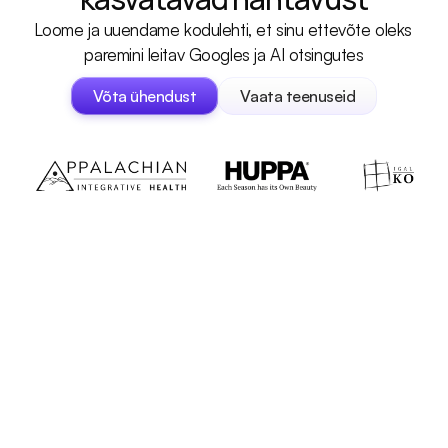
Loome ja uuendame kodulehti, et sinu ettevõte oleks 
paremini leitav Googles ja AI otsingutes
Võta ühendust
Vaata teenuseid
Võta ühendust
Vaata teenuseid