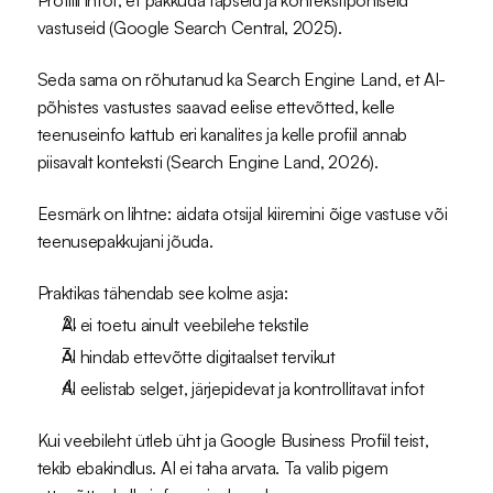
Profiili infot, et pakkuda täpseid ja kontekstipõhiseid 
vastuseid (
Google Search Central, 2025
). 
Seda sama on rõhutanud ka Search Engine Land, et AI-
põhistes vastustes saavad eelise ettevõtted, kelle 
teenuseinfo kattub eri kanalites ja kelle profiil annab 
piisavalt konteksti (
Search Engine Land, 2026
).
Eesmärk on lihtne: aidata otsijal kiiremini õige vastuse või 
teenusepakkujani jõuda.
Praktikas tähendab see kolme asja:
AI ei toetu ainult veebilehe tekstile
AI hindab ettevõtte digitaalset tervikut
AI eelistab selget, järjepidevat ja kontrollitavat infot
Kui veebileht ütleb üht ja Google Business Profiil teist, 
tekib ebakindlus. AI ei taha arvata. Ta valib pigem 