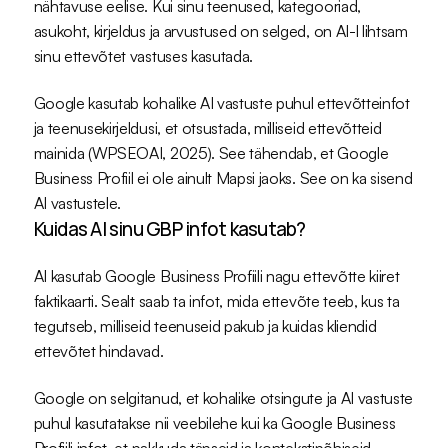
nähtavuse eelise. Kui sinu teenused, kategooriad, 
asukoht, kirjeldus ja arvustused on selged, on AI-l lihtsam 
sinu ettevõtet vastuses kasutada.
Google kasutab kohalike AI vastuste puhul ettevõtteinfot 
ja teenusekirjeldusi, et otsustada, milliseid ettevõtteid 
mainida (
WPSEOAI, 2025
). See tähendab, et Google 
Business Profiil ei ole ainult Mapsi jaoks. See on ka sisend 
AI vastustele.
Kuidas AI sinu GBP infot kasutab?
AI kasutab Google Business Profiili nagu ettevõtte kiiret 
faktikaarti. Sealt saab ta infot, mida ettevõte teeb, kus ta 
tegutseb, milliseid teenuseid pakub ja kuidas kliendid 
ettevõtet hindavad. 
Google on selgitanud, et kohalike otsingute ja AI vastuste 
puhul kasutatakse nii veebilehe kui ka Google Business 