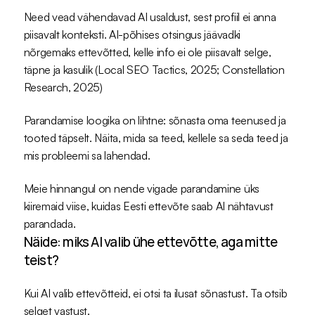
Need vead vähendavad AI usaldust, sest profiil ei anna 
piisavalt konteksti. AI-põhises otsingus jäävadki 
nõrgemaks ettevõtted, kelle info ei ole piisavalt selge, 
täpne ja kasulik (
Local SEO Tactics, 2025
; 
Constellation 
Research, 2025
)
Parandamise loogika on lihtne: sõnasta oma teenused ja 
tooted täpselt. Näita, mida sa teed, kellele sa seda teed ja 
mis probleemi sa lahendad.
Meie hinnangul on nende vigade parandamine üks 
kiiremaid viise, kuidas Eesti ettevõte saab AI nähtavust 
parandada.
Näide: miks AI valib ühe ettevõtte, aga mitte 
teist?
Kui AI valib ettevõtteid, ei otsi ta ilusat sõnastust. Ta otsib 
selget vastust.