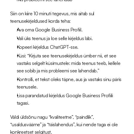
Siin on kiire 10 minuti tegevus, mis aitab sul 
teenusekirjeldused korda teha:
Ava oma Google Business Profiil.
Vali üks teenus ja loe selle kirjeldus läbi.
Kopeeri kirjeldus ChatGPT-sse.
Küsi: “Kirjuta see teenusekirjeldus ümber nii, et see 
vastaks selgelt küsimustele: mida teenus teeb, kellele 
see sobib ja mis probleemi see lahendab.”
Kontrolli, et tekst oleks täpne, aus ja vastaks sinu päris 
teenusele.
Lisa parandatud kirjeldus Google Business Profiili 
tagasi.
Väldi üldsõnu nagu “kvaliteetne”, “paindlik”, 
“usaldusväärne” ja “täislahendus”, kui nende taga ei ole 
konkreetset selgitust.