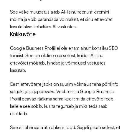
See väike muudatus aitab AI-l sinu teenust kiiremini 
mõista ja võib parandada võimalust, et sinu ettevõtet 
kasutatakse kohalikes AI vastustes.
Kokkuvõte
Google Business Profiil ei ole enam ainult kohaliku SEO 
tööriist. See on oluline osa sellest, kuidas AI sinu 
ettevõtet mõistab, hindab ja võimalusel vastustes 
kasutab.
Eesti ettevõtete jaoks on suurim võimalus teha põhiinfo 
selgeks ja järjepidevaks. Veebileht ja Google Business 
Profiil peavad rääkima sama keelt: mida ettevõte teeb, 
kellele see sobib, kus ta tegutseb ja miks teda saab 
usaldada.
See ei tähenda alati rohkem tööd. Sageli piisab sellest, et 