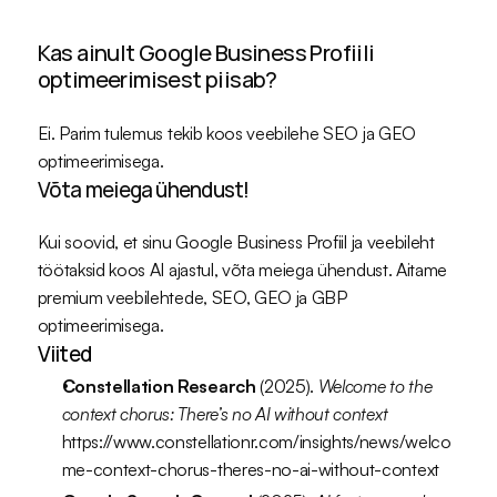
Kas ainult Google Business Profiili 
optimeerimisest piisab? 
Ei. Parim tulemus tekib koos veebilehe SEO ja GEO 
optimeerimisega.
Võta meiega ühendust!
Kui soovid, et sinu Google Business Profiil ja veebileht 
töötaksid koos AI ajastul, võta meiega ühendust. Aitame 
premium veebilehtede, SEO, GEO ja GBP 
optimeerimisega.
Viited
Constellation Research 
(2025). 
Welcome to the 
context chorus: There’s no AI without context
https://www.constellationr.com/insights/news/welco
me-context-chorus-theres-no-ai-without-context