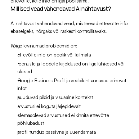
ettevõtte, kelle info on igal pool sama.
Millised vead vähendavad AI nähtavust?
AI nähtavust vähendavad vead, mis teevad ettevõtte info 
ebaselgeks, nõrgaks või raskesti kontrollitavaks.
Kõige levinumad probleemid on:
ettevõtte info on poolik või täitmata
teenuste ja toodete kirjeldused on liiga lühikesed või 
üldised
Google Business Profiil ja veebileht annavad erinevat 
infot
puuduvad pildid ja visuaalne kontekst
arvustusi ei koguta järjepidevalt
olemasolevad arvustused ei kinnita ettevõtte 
põhilubadust
profiil tundub passiivne ja uuendamata