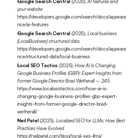
Google Search Central
 (2025). 
AI features and 
your website
https://developers.google.com/search/docs/appeara
nce/ai-features
Google Search Central
 (2025). 
Local business 
(LocalBusiness) structured data
https://developers.google.com/search/docs/appeara
nce/structured-data/local-business
Local SEO Tactics
 (2025). 
How AI Is Changing 
Google Business Profiles (GBP): Expert Insights from 
Former Google Director Brad Wetherall – 245
https://www.localseotactics.com/how-ai-is-
changing-google-business-profiles-gbp-expert-
insights-from-former-google-director-brad-
wetherall/
Neil Patel
 (2025). 
Localized SEO for LLMs: How Best 
Practices Have Evolved
https://neilpatel.com/blog/local-seo-llms/