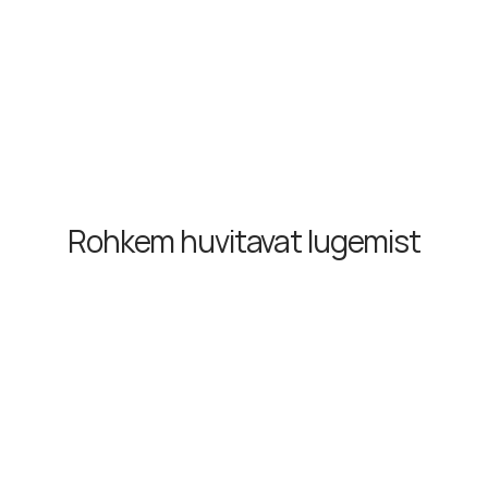
Rohkem huvitavat lugemist
Kuidas luua Google Business Profiil ja lisada 
oma ettevõte Google Mapsi?
1. juuli 2026