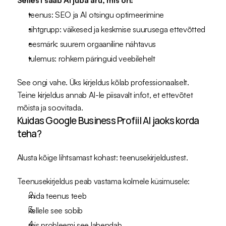
Sellest saab AI juba aru, mis on:
teenus: SEO ja AI otsingu optimeerimine
sihtgrupp: väikesed ja keskmise suurusega ettevõtted
eesmärk: suurem orgaaniline nähtavus
tulemus: rohkem päringuid veebilehelt
See ongi vahe. Üks kirjeldus kõlab professionaalselt. 
Teine kirjeldus annab AI-le piisavalt infot, et ettevõtet 
mõista ja soovitada.
Kuidas Google Business Profiil AI jaoks korda 
teha?
Alusta kõige lihtsamast kohast: teenusekirjeldustest.
Teenusekirjeldus peab vastama kolmele küsimusele:
mida teenus teeb
kellele see sobib
mis probleemi see lahendab