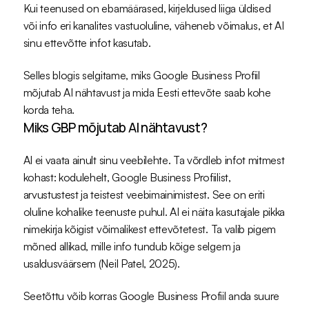
Kui teenused on ebamäärased, kirjeldused liiga üldised 
või info eri kanalites vastuoluline, väheneb võimalus, et AI 
sinu ettevõtte infot kasutab.
Selles blogis selgitame, miks Google Business Profiil 
mõjutab AI nähtavust ja mida Eesti ettevõte saab kohe 
korda teha.
Miks GBP mõjutab AI nähtavust?
AI ei vaata ainult sinu veebilehte. Ta võrdleb infot mitmest 
kohast: kodulehelt, Google Business Profiilist, 
arvustustest ja teistest veebimainimistest. See on eriti 
oluline kohalike teenuste puhul. AI ei näita kasutajale pikka 
nimekirja kõigist võimalikest ettevõtetest. Ta valib pigem 
mõned allikad, mille info tundub kõige selgem ja 
usaldusväärsem (
Neil Patel, 2025
).
Seetõttu võib korras Google Business Profiil anda suure 