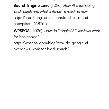
Search Engine Land
 (2026). 
How AI is reshaping 
local search and what enterprises must do now.
https://searchengineland.com/local-search-ai-
enterprises-468255
WPSEOAI 
(2025). 
How do Google AI Overviews work 
for local search?
https://wpseoai.com/blog/how-do-google-ai-
overviews-work-for-local-search/
Räägime sinu ettevõtte 
võimalustest
Kirjuta meile
Kirjuta meile