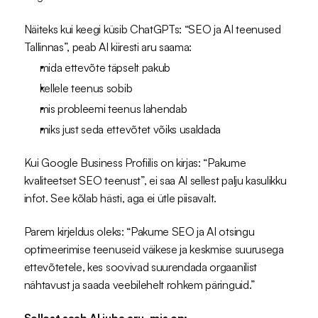
Näiteks kui keegi küsib ChatGPTs: “SEO ja AI teenused 
Tallinnas”, peab AI kiiresti aru saama:
mida ettevõte täpselt pakub
kellele teenus sobib
mis probleemi teenus lahendab
miks just seda ettevõtet võiks usaldada
Kui Google Business Profiilis on kirjas: “Pakume 
kvaliteetset SEO teenust”, ei saa AI sellest palju kasulikku 
infot. See kõlab hästi, aga ei ütle piisavalt.
Parem kirjeldus oleks: “Pakume SEO ja AI otsingu 
optimeerimise teenuseid väikese ja keskmise suurusega 
ettevõtetele, kes soovivad suurendada orgaanilist 
nähtavust ja saada veebilehelt rohkem päringuid.”