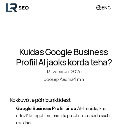
ENG
Teenused
QR
Meist
Blogi
Tehtud tööd
Kontakt
Kuidas Google Business 
Profiil AI jaoks korda teha?
13. veebruar 2026
Joosep Aedma
4 min
Sisukord
Kokkuvõte põhipunktidest
Google Business Profiil aitab
 AI-l mõista, kus 
ettevõte tegutseb, mida ta pakub ja kas seda saab 
usaldada.