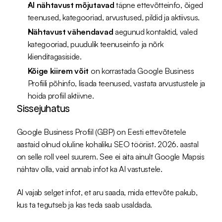
AI nähtavust mõjutavad
 täpne ettevõtteinfo, õiged 
teenused, kategooriad, arvustused, pildid ja aktiivsus.
Nähtavust vähendavad
 aegunud kontaktid, valed 
kategooriad, puudulik teenuseinfo ja nõrk 
klienditagasiside.
Kõige kiirem võit
 on korrastada Google Business 
Profiili põhinfo, lisada teenused, vastata arvustustele ja 
hoida profiil aktiivne.
Sissejuhatus
Google Business Profiil (GBP) on Eesti ettevõtetele 
aastaid olnud oluline kohaliku SEO tööriist. 2026. aastal 
on selle roll veel suurem. See ei aita ainult Google Mapsis 
nähtav olla, vaid annab infot ka AI vastustele.
AI vajab selget infot, et aru saada, mida ettevõte pakub, 
kus ta tegutseb ja kas teda saab usaldada.